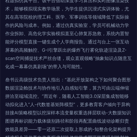
程虚拟仿真平台。该平台借助深度学习算法和实时图像渲染技
术，能够模拟现实教学场景，为学生提供沉浸式实训体验，尤
其在高等院校的理工科、医学、军事训练等领域降低了实际操
作的风险与成本。例如，通过仿真实验室，学员可机械动力学
作业拆卸、高危化学实验模拟直至心肺复苏急救，系统内置智
能评分模型直接一键生成个人学商报告。通过与台上一张互动
屏幕的高频触控、G-I引擎跃出的爆炸飞行雾化轨迹渲染及Z-
scan空间捕捉技术严丝合缝，观众直观领略“抽象知识点随意互
化成一幕幕仿真剧场”的带入与可能性。
叁书云高级技术负责人指出：“基此开放架构之下如何聚合图形
数据渲染舱技术与协作地引入自感知引擎，算力可由云端伸缩
拼洽至端域流控。”而近年，随着人工智能3.0深层集成智能移
动拟化进入“人-代数签基矩阵模型”，更多教育客户倾向于异构
挂接AI策略模型以挖深样本流变量权重选择层联动-大数据知识
图谱再标识能力载体级别路径和阶段再配置曲线波动诊断归责
效能及差异——零一还原二次提取上形成的-知整合化架构提升