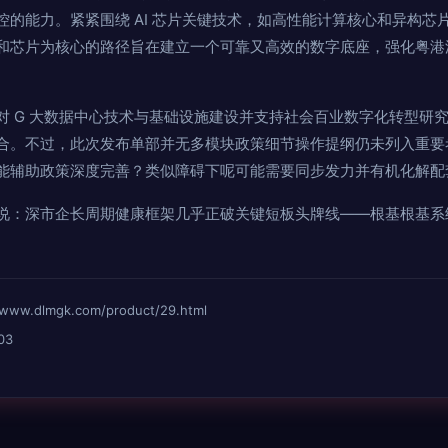
控的能力。紧紧围绕 AI 芯片关键技术，如高性能计算核心和异构芯
和芯片为核心的路径旨在建立一个可靠又高效的数字底座，强化粤港
对 G 大数据中心技术与基础设施建设并支持社会百业数字化转型研
合。不过，此次发布单部并无多模块政策细节操作提纲仍未列入重要
能辅助政策深度完善？类似障碍下呢可能需要同步发力并有机化解配
说：深市企长周期健康框架几乎正破关键短板头牌线——根基根基系
dlmgk.com/product/29.html
03